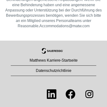
eine Behinderung haben und eine angemessene
Anpassung oder Unterstützung bei der Durchführung des
Bewerbungsprozesses benötigen, wenden Sie sich bitte
an ein Mitglied unseres Personalteams unter
Reasonable.Accommodations@matw.com
Matthews Karriere-Startseite
Datenschutzrichtlinie
W
W
W
i
i
i
r
r
r
d
d
d
a
a
a